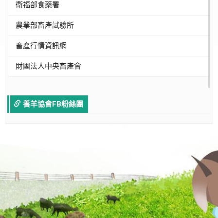
衛福部食藥署
農業部畜產試驗所
畜產行情資訊網
財團法人中央畜產會
養羊協會FB粉絲團