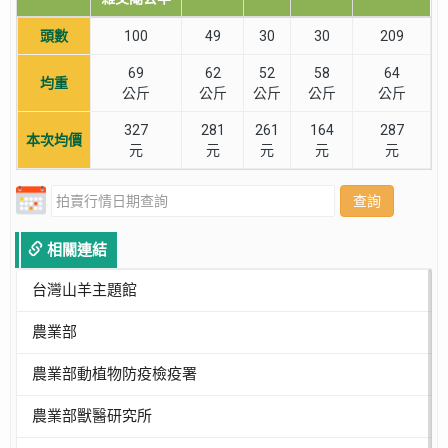
頭數
100
49
30
30
209
69
62
52
58
64
均重
公斤
公斤
公斤
公斤
公斤
327
281
261
164
287
本次均價
元
元
元
元
元
查詢
相關連結
台灣山羊主題館
農業部
農業部動植物防疫檢疫署
農業部獸醫研究所