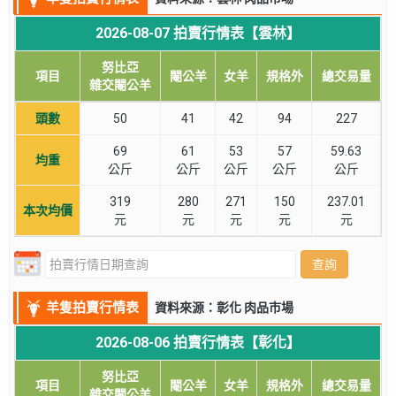
2026-08-07 拍賣行情表【雲林】
努比亞
項目
閹公羊
女羊
規格外
總交易量
雜交閹公羊
頭數
50
41
42
94
227
69
61
53
57
59.63
均重
公斤
公斤
公斤
公斤
公斤
319
280
271
150
237.01
本次均價
元
元
元
元
元
查詢
羊隻拍賣行情表
資料來源：彰化 肉品市場
2026-08-06 拍賣行情表【彰化】
努比亞
項目
閹公羊
女羊
規格外
總交易量
雜交閹公羊