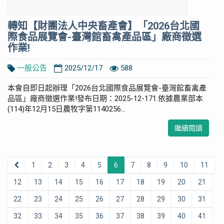
轉知【財團法人中央畜產會】「2026台北國
際食品展覽會-臺灣館畜禽產品區」廠商徵選
作業!
一般公告
2025/12/17
588
本會自即日起辦理「2026台北國際食品展覽會-臺灣館畜禽產
品區」廠商徵選作業!發布日期：2025-12-171.依據農業部本
(114)年12月15日農牧字第1140256...
繼續閱讀
1
2
3
4
5
6
7
8
9
10
11
12
13
14
15
16
17
18
19
20
21
22
23
24
25
26
27
28
29
30
31
32
33
34
35
36
37
38
39
40
41