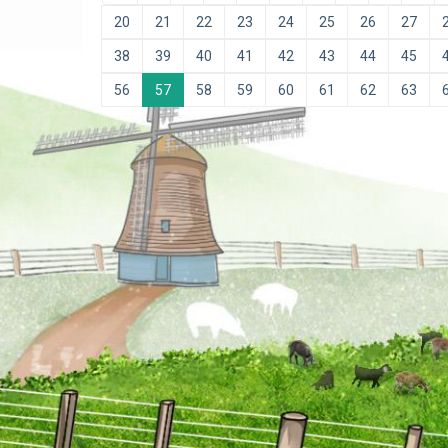
20
21
22
23
24
25
26
27
38
39
40
41
42
43
44
45
56
57
58
59
60
61
62
63