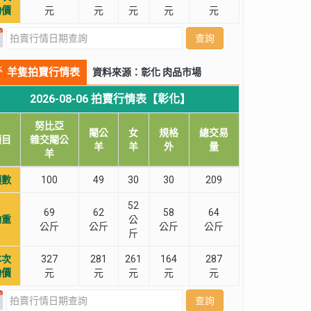
均價
元
元
元
元
元
查詢
羊隻拍賣行情表
資料來源：彰化 肉品市場
2026-08-06 拍賣行情表【彰化】
努比亞
閹公
女
規格
總交易
項目
雜交閹公
羊
羊
外
量
羊
頭數
100
49
30
30
209
52
69
62
58
64
均重
公
公斤
公斤
公斤
公斤
斤
本次
327
281
261
164
287
均價
元
元
元
元
元
查詢