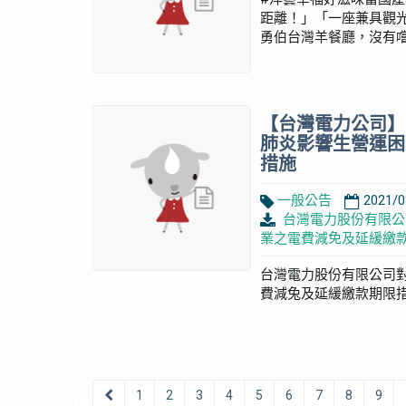
距離！」「一座兼具觀
勇伯台灣羊餐廳，沒有嚐過
【台灣電力公司】
肺炎影響生營運困
措施
一般公告
2021/0
台灣電力股份有限公
業之電費減免及延緩繳款期
台灣電力股份有限公司
費減兔及延緩繳款期限措施措施附
1
2
3
4
5
6
7
8
9