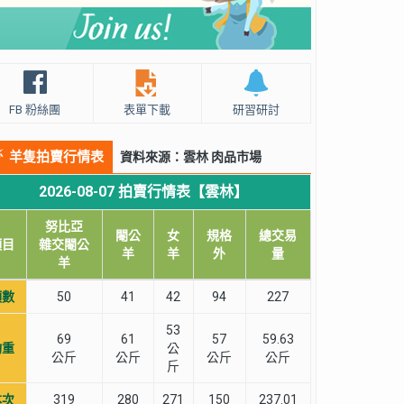
FB 粉絲團
表單下載
研習研討
羊隻拍賣行情表
資料來源：雲林 肉品市場
2026-08-07 拍賣行情表【雲林】
努比亞
閹公
女
規格
總交易
項目
雜交閹公
羊
羊
外
量
羊
頭數
50
41
42
94
227
53
69
61
57
59.63
均重
公
公斤
公斤
公斤
公斤
斤
本次
319
280
271
150
237.01