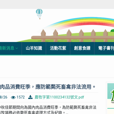
最新消息
山羊知識
活動花絮
創意食譜
電子書
肉品消費旺季，應防範斃死畜禽非法流用。
8/26
1572
農牧字第1100234132號文.pdf
中秋佳節期間向為國內肉品消費旺季，為防範斃死畜禽非法
牧場務必依斃死畜禽處理方式及紀錄。...