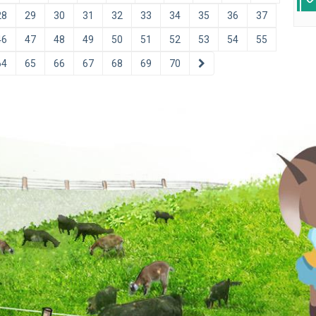
28
29
30
31
32
33
34
35
36
37
46
47
48
49
50
51
52
53
54
55
64
65
66
67
68
69
70