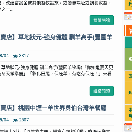
建、改建畜禽舍或其他畜牧設施，或變更場址或飼養家畜、
一...
繼續閱讀
專賣店】草地狀元-強身健體 馴羊高手(豐園羊
8/04
3317
】草地狀元-強身健體 馴羊高手(豐園羊牧場)「你知道夏天更
為冬天做準備」「彰化田尾，保庇羊，有吃有保庇！」來看
繼續閱讀
專賣店】桃園中壢－羊世界勇伯台灣羊餐廳
8/04
2807
產羊遇上刈包「以羊為主題，豐富有趣的活動、吃喝玩樂零