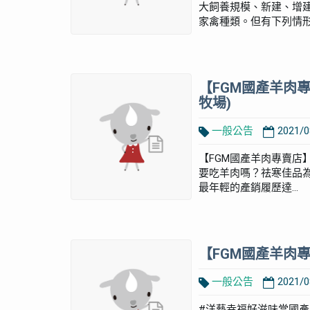
大飼養規模、新建、增
家禽種類。但有下列情形之
【FGM國產羊肉
牧場)
一般公告
2021/0
【FGM國產羊肉專賣店
要吃羊肉嗎？祛寒佳品
最年輕的產銷履歷達...
【FGM國產羊肉
一般公告
2021/0
#洋藝幸福好滋味當國