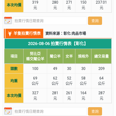
319
280
271
150
237.01
本次均價
元
元
元
元
元
查詢
羊隻拍賣行情表
資料來源：彰化 肉品市場
2026-08-06 拍賣行情表【彰化】
努比亞
項目
閹公羊
女羊
規格外
總交易量
雜交閹公羊
頭數
100
49
30
30
209
69
62
52
58
64
均重
公斤
公斤
公斤
公斤
公斤
327
281
261
164
287
本次均價
元
元
元
元
元
查詢