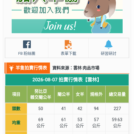
FB 粉絲團
表單下載
研習研討
羊隻拍賣行情表
資料來源：雲林 肉品市場
2026-08-07 拍賣行情表【雲林】
努比亞
項目
閹公羊
女羊
規格外
總交易量
雜交閹公羊
頭數
50
41
42
94
227
69
61
53
57
59.63
均重
公斤
公斤
公斤
公斤
公斤