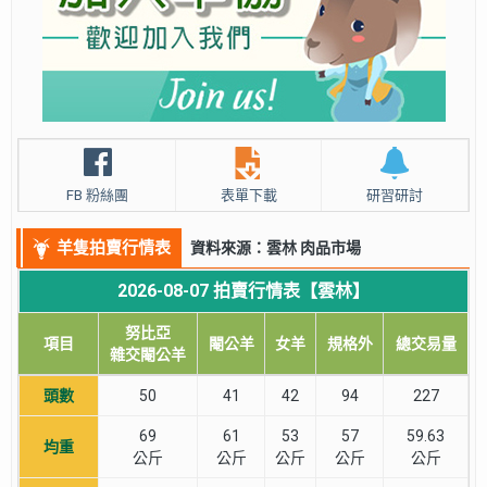
FB 粉絲團
表單下載
研習研討
羊隻拍賣行情表
資料來源：雲林 肉品市場
2026-08-07 拍賣行情表【雲林】
努比亞
項目
閹公羊
女羊
規格外
總交易量
雜交閹公羊
頭數
50
41
42
94
227
69
61
53
57
59.63
均重
公斤
公斤
公斤
公斤
公斤