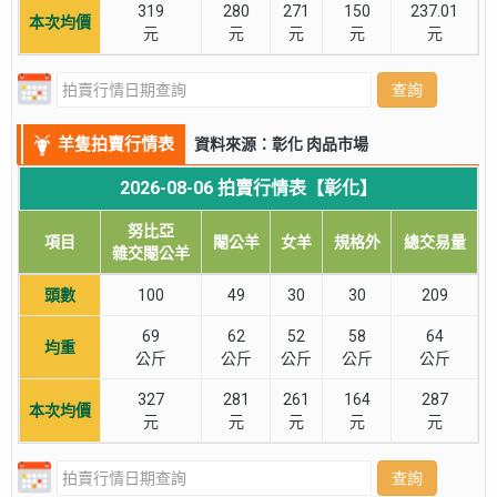
319
280
271
150
237.01
本次均價
元
元
元
元
元
查詢
羊隻拍賣行情表
資料來源：彰化 肉品市場
2026-08-06 拍賣行情表【彰化】
努比亞
項目
閹公羊
女羊
規格外
總交易量
雜交閹公羊
頭數
100
49
30
30
209
69
62
52
58
64
均重
公斤
公斤
公斤
公斤
公斤
327
281
261
164
287
本次均價
元
元
元
元
元
查詢