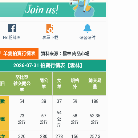
FB 粉絲團
表單下載
研習研討
羊隻拍賣行情表
資料來源：雲林 肉品市場
2026-07-31 拍賣行情表【雲林】
努比亞
閹公
女
規格
總交易
項目
雜交閹公
羊
羊
外
量
羊
頭數
54
38
37
59
188
54
73
67
58
53.35
均重
公
公斤
公斤
公斤
公斤
斤
本次
320
280
278
156
257.3