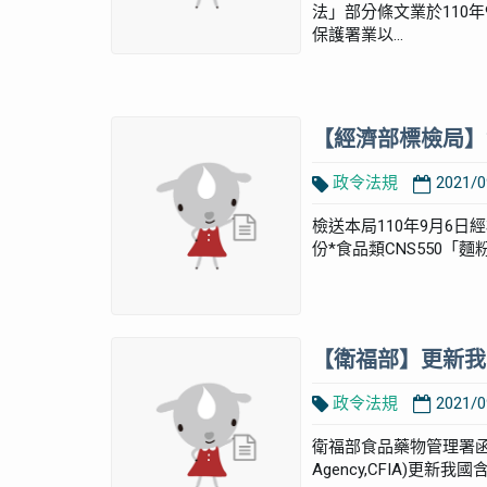
法」部分條文業於110年
保護署業以...
【經濟部標檢局】
政令法規
2021/0
檢送本局110年9月6日
份*食品類CNS550「麵
【衛福部】更新我
政令法規
2021/0
衛福部食品藥物管理署函加拿大食
Agency,CFIA)更新