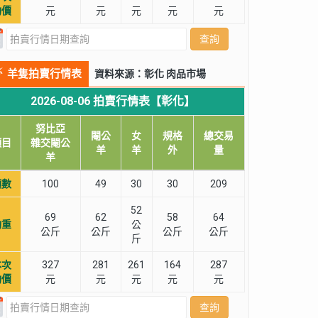
均價
元
元
元
元
元
查詢
羊隻拍賣行情表
資料來源：彰化 肉品市場
2026-08-06 拍賣行情表【彰化】
努比亞
閹公
女
規格
總交易
項目
雜交閹公
羊
羊
外
量
羊
頭數
100
49
30
30
209
52
69
62
58
64
均重
公
公斤
公斤
公斤
公斤
斤
本次
327
281
261
164
287
均價
元
元
元
元
元
查詢