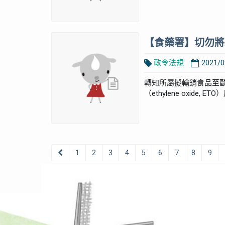
【食藥署】切勿將
政令法規
2021/0
轉知所屬擬輸銷食品至
（ethylene oxide
1
2
3
4
5
6
7
8
9