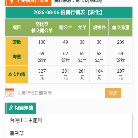
羊隻拍賣行情表
資料來源：彰化 肉品市場
2026-08-06 拍賣行情表【彰化】
努比亞
項目
閹公羊
女羊
規格外
總交易量
雜交閹公羊
頭數
100
49
30
30
209
69
62
52
58
64
均重
公斤
公斤
公斤
公斤
公斤
327
281
261
164
287
本次均價
元
元
元
元
元
查詢
相關連結
台灣山羊主題館
農業部