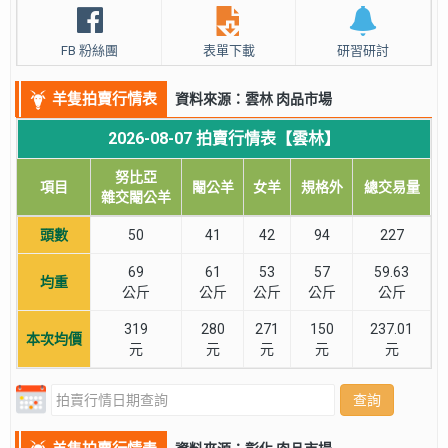
FB 粉絲團
表單下載
研習研討
羊隻拍賣行情表
資料來源：雲林 肉品市場
2026-08-07 拍賣行情表【雲林】
努比亞
項目
閹公羊
女羊
規格外
總交易量
雜交閹公羊
頭數
50
41
42
94
227
69
61
53
57
59.63
均重
公斤
公斤
公斤
公斤
公斤
319
280
271
150
237.01
本次均價
元
元
元
元
元
查詢