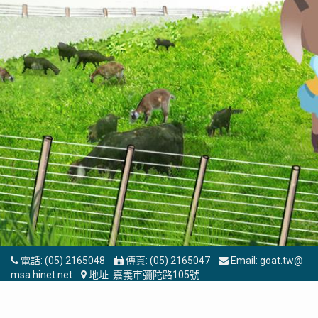
電話:
(05) 2165048
傳真:
(05) 2165047
Email:
goat.tw@
msa.hinet.net
地址:
嘉義市彌陀路105號
© 2011 - 2016 GOAT FARMER ASSOCIATION R.O.C (中華民國養羊
協會) All Rights Reserved. Designed by
OUOrange