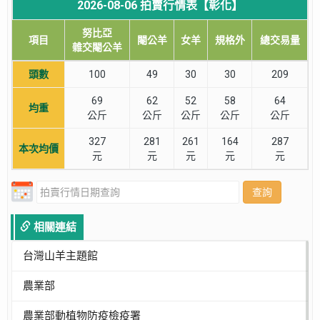
2026-08-06 拍賣行情表【彰化】
努比亞
項目
閹公羊
女羊
規格外
總交易量
雜交閹公羊
頭數
100
49
30
30
209
69
62
52
58
64
均重
公斤
公斤
公斤
公斤
公斤
327
281
261
164
287
本次均價
元
元
元
元
元
查詢
相關連結
台灣山羊主題館
農業部
農業部動植物防疫檢疫署