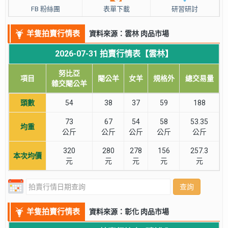
FB 粉絲團
表單下載
研習研討
羊隻拍賣行情表
資料來源：雲林 肉品市場
2026-07-31 拍賣行情表【雲林】
努比亞
項目
閹公羊
女羊
規格外
總交易量
雜交閹公羊
頭數
54
38
37
59
188
73
67
54
58
53.35
均重
公斤
公斤
公斤
公斤
公斤
320
280
278
156
257.3
本次均價
元
元
元
元
元
查詢
羊隻拍賣行情表
資料來源：彰化 肉品市場