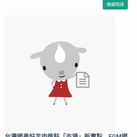
繼續閱讀
台灣國產好羊肉進駐「市場」新賣點 FGM國