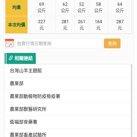
69
62
52
58
64
均重
公斤
公斤
公斤
公斤
公斤
327
281
261
164
287
本次均價
元
元
元
元
元
查詢
相關連結
台灣山羊主題館
農業部
農業部動植物防疫檢疫署
農業部獸醫研究所
衛福部食藥署
農業部畜產試驗所