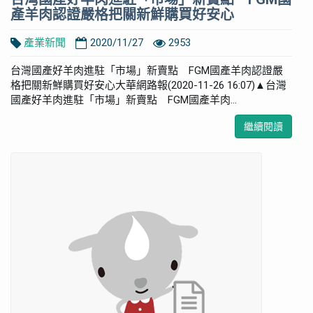
產羊肉認證嚴格把關新鮮購買好安心
產業新聞
2020/11/27
2953
台灣國產好羊肉進駐「市場」新賣點 FGM國產羊肉認證嚴
格把關新鮮購買好安心大華網路報(2020-11-26 16:07)▲台灣
國產好羊肉進駐「市場」新賣點 FGM國產羊肉...
繼續閱讀