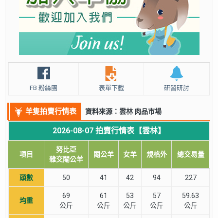
FB 粉絲團
表單下載
研習研討
羊隻拍賣行情表
資料來源：雲林 肉品市場
2026-08-07 拍賣行情表【雲林】
努比亞
項目
閹公羊
女羊
規格外
總交易量
雜交閹公羊
頭數
50
41
42
94
227
69
61
53
57
59.63
均重
公斤
公斤
公斤
公斤
公斤