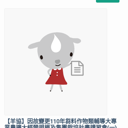
【羊協】因故變更110年芻料作物類輔導大專
業農擴大經營規模及集團栽培計畫講習會(一)