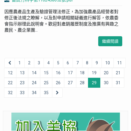
畜試竹科字第1102438052號.pdf
因應農產品生產及驗證管理法修正，為加強農產品經營者對
修正後法規之瞭解，以及對申請相關疑義進行解答，依農委
會指示辦理此說明會。歡迎對產銷履歷制度及推廣有興趣之
農民、農企業團...
繼續閱讀
1
2
3
4
5
6
7
8
9
10
11
12
13
14
15
16
17
18
19
20
21
22
23
24
25
26
27
28
29
30
31
32
33
34
35