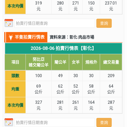
319
280
271
150
237.01
本次均價
元
元
元
元
元
查詢
羊隻拍賣行情表
資料來源：彰化 肉品市場
2026-08-06 拍賣行情表【彰化】
努比亞
項目
閹公羊
女羊
規格外
總交易量
雜交閹公羊
頭數
100
49
30
30
209
69
62
52
58
64
均重
公斤
公斤
公斤
公斤
公斤
327
281
261
164
287
本次均價
元
元
元
元
元
查詢