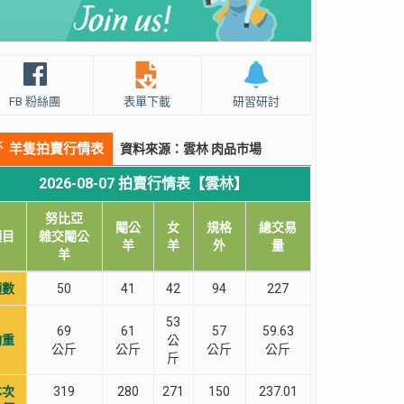
FB 粉絲團
表單下載
研習研討
羊隻拍賣行情表
資料來源：雲林 肉品市場
2026-08-07 拍賣行情表【雲林】
努比亞
閹公
女
規格
總交易
項目
雜交閹公
羊
羊
外
量
羊
頭數
50
41
42
94
227
53
69
61
57
59.63
均重
公
公斤
公斤
公斤
公斤
斤
本次
319
280
271
150
237.01