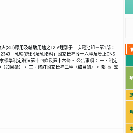
點火(SLI)應用及輔助用途之12 V鋰離子二次電池組－第1部：
2343「乳粉(奶粉)及乳脂粉」國家標準等十六種及廢止CNS
國家標準制定辦法第十四條及第十六條。 公告事項： 一、制定
（如目錄）。 三、修訂國家標準二種（如目錄）。 部 長 龔