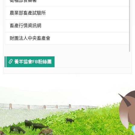
衛福部食藥署
農業部畜產試驗所
畜產行情資訊網
財團法人中央畜產會
養羊協會FB粉絲團