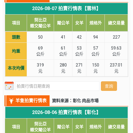
2026-08-07 拍賣行情表【雲林】
努比亞
項目
閹公羊
女羊
規格外
總交易量
雜交閹公羊
頭數
50
41
42
94
227
69
61
53
57
59.63
均重
公斤
公斤
公斤
公斤
公斤
319
280
271
150
237.01
本次均價
元
元
元
元
元
查詢
羊隻拍賣行情表
資料來源：彰化 肉品市場
2026-08-06 拍賣行情表【彰化】
努比亞
項目
閹公羊
女羊
規格外
總交易量
雜交閹公羊