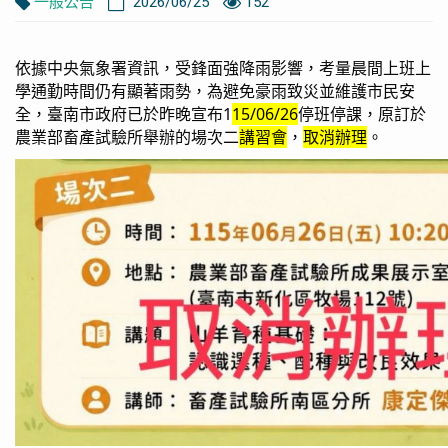
一般公告
2026/06/25
152
依據中央氣象署資訊，受鋒面強降雨影響，考量晨間上班上
學通勤時間仍有顯著雨勢，為避免豪雨致災並維護市民安
全，臺南市政府已於昨晚宣布1
15/06/26
停班停課，原訂於
農業部畜產試驗所舉辦的場次二
講習會
，
取消辦理
。