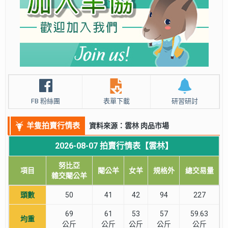
FB 粉絲團
表單下載
研習研討
羊隻拍賣行情表
資料來源：雲林 肉品市場
2026-08-07 拍賣行情表【雲林】
努比亞
項目
閹公羊
女羊
規格外
總交易量
雜交閹公羊
頭數
50
41
42
94
227
69
61
53
57
59.63
均重
公斤
公斤
公斤
公斤
公斤