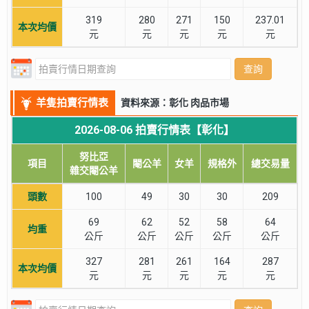
319
280
271
150
237.01
本次均價
元
元
元
元
元
查詢
羊隻拍賣行情表
資料來源：彰化 肉品市場
2026-08-06 拍賣行情表【彰化】
努比亞
項目
閹公羊
女羊
規格外
總交易量
雜交閹公羊
頭數
100
49
30
30
209
69
62
52
58
64
均重
公斤
公斤
公斤
公斤
公斤
327
281
261
164
287
本次均價
元
元
元
元
元