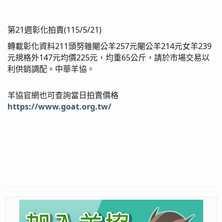
21
(115/5/21)
第
週彰化拍賣
211
257
214
239
轉載彰化資料
頭努雜閹公羊
元閹公羊
元女羊
147
225
65
元規格外
元均價
元，均重
公斤，請於市場交易以
利供銷調配。中華羊協。
羊協官網也可查詢當日拍賣價格
https://www.goat.org.tw/