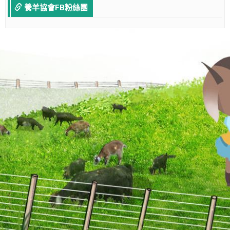
養羊協會FB粉絲團