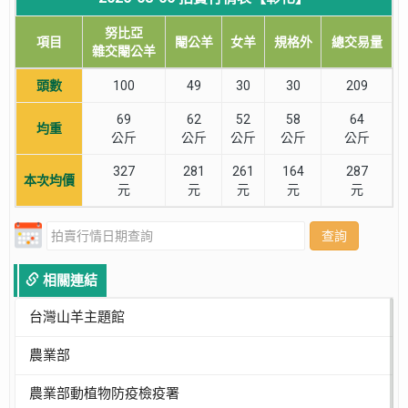
努比亞
項目
閹公羊
女羊
規格外
總交易量
雜交閹公羊
頭數
100
49
30
30
209
69
62
52
58
64
均重
公斤
公斤
公斤
公斤
公斤
327
281
261
164
287
本次均價
元
元
元
元
元
查詢
相關連結
台灣山羊主題館
農業部
農業部動植物防疫檢疫署