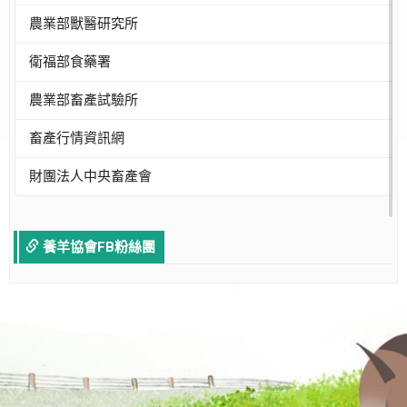
農業部獸醫研究所
衛福部食藥署
農業部畜產試驗所
畜產行情資訊網
財團法人中央畜產會
養羊協會FB粉絲團