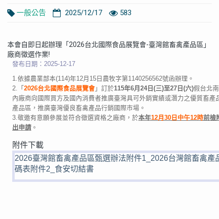
一般公告
2025/12/17
583
本會自即日起辦理「2026台北國際食品展覽會-臺灣館畜禽產品區」
廠商徵選作業!
發布日期：2025-12-17
1.依據農業部本(114)年12月15日農牧字第1140256562號函辦理。
2.「
2026台北國際食品展覽會
」訂於
115年6月24日(三)至27日(六)
假台北南
內廠商向國際買方及國內消費者推廣臺灣具可外銷實績或潛力之優質畜產
產品區，推廣臺灣優良畜禽產品行銷國際市場。
3.敬邀有意願參展並符合徵選資格之廠商，於
本年
12月30日中午12時
前檢
出申請
。
附件下載
2026臺灣館畜禽產品區甄選辦法
附件1_2026台灣館畜禽
碼表
附件2_食安切結書