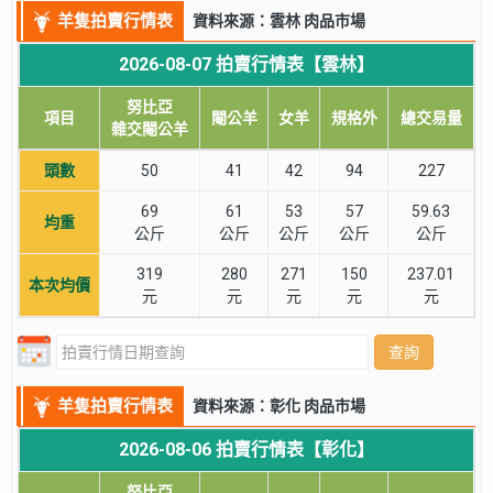
羊隻拍賣行情表
資料來源：雲林 肉品市場
2026-08-07 拍賣行情表【雲林】
努比亞
項目
閹公羊
女羊
規格外
總交易量
雜交閹公羊
頭數
50
41
42
94
227
69
61
53
57
59.63
均重
公斤
公斤
公斤
公斤
公斤
319
280
271
150
237.01
本次均價
元
元
元
元
元
查詢
羊隻拍賣行情表
資料來源：彰化 肉品市場
2026-08-06 拍賣行情表【彰化】
努比亞