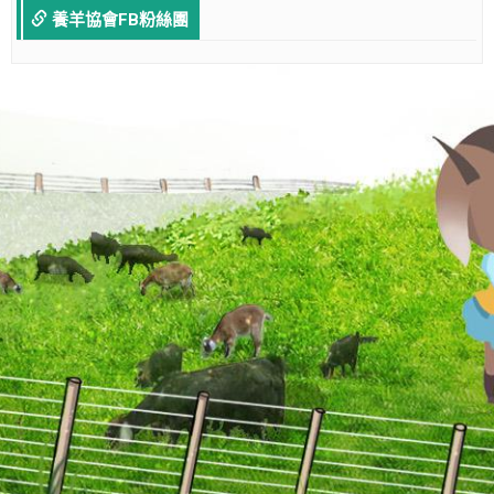
養羊協會FB粉絲團