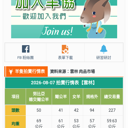
FB 粉絲團
表單下載
研習研討
羊隻拍賣行情表
資料來源：雲林 肉品市場
2026-08-07 拍賣行情表【雲林】
努比亞
項目
閹公羊
女羊
規格外
總交易量
雜交閹公羊
頭數
50
41
42
94
227
69
61
53
57
59.63
均重
公斤
公斤
公斤
公斤
公斤