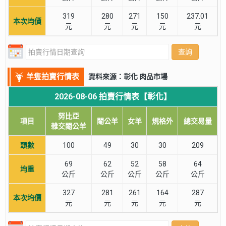
319
280
271
150
237.01
本次均價
元
元
元
元
元
查詢
羊隻拍賣行情表
資料來源：彰化 肉品市場
2026-08-06 拍賣行情表【彰化】
努比亞
項目
閹公羊
女羊
規格外
總交易量
雜交閹公羊
頭數
100
49
30
30
209
69
62
52
58
64
均重
公斤
公斤
公斤
公斤
公斤
327
281
261
164
287
本次均價
元
元
元
元
元