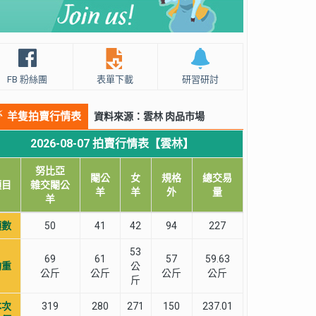
FB 粉絲團
表單下載
研習研討
羊隻拍賣行情表
資料來源：雲林 肉品市場
2026-08-07 拍賣行情表【雲林】
努比亞
閹公
女
規格
總交易
項目
雜交閹公
羊
羊
外
量
羊
頭數
50
41
42
94
227
53
69
61
57
59.63
均重
公
公斤
公斤
公斤
公斤
斤
本次
319
280
271
150
237.01