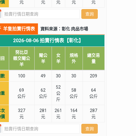
均價
元
元
元
元
元
查詢
羊隻拍賣行情表
資料來源：彰化 肉品市場
2026-08-06 拍賣行情表【彰化】
努比亞
閹公
女
規格
總交易
項目
雜交閹公
羊
羊
外
量
羊
頭數
100
49
30
30
209
52
69
62
58
64
均重
公
公斤
公斤
公斤
公斤
斤
本次
327
281
261
164
287
均價
元
元
元
元
元
查詢