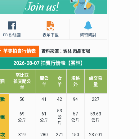
FB 粉絲團
表單下載
研習研討
羊隻拍賣行情表
資料來源：雲林 肉品市場
2026-08-07 拍賣行情表【雲林】
努比亞
閹公
女
規格
總交易
項目
雜交閹公
羊
羊
外
量
羊
頭數
50
41
42
94
227
53
69
61
57
59.63
均重
公
公斤
公斤
公斤
公斤
斤
本次
319
280
271
150
237.01