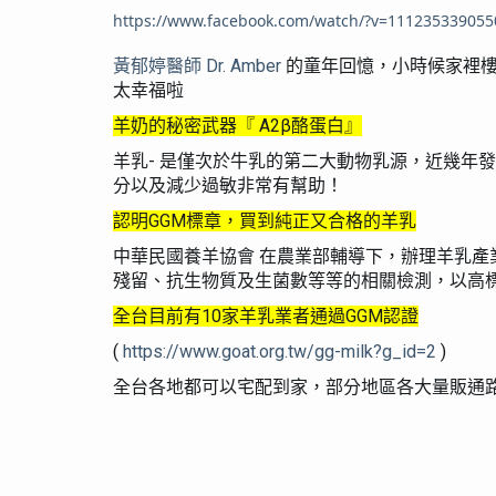
https://www.facebook.com/watch/?v=111235339055
黃郁婷醫師
Dr. Amber
的童年回憶，
小時候家裡
太幸福啦
羊奶的秘密武器『
A2β
酪蛋白』
羊乳
-
是僅次於牛乳的第二大動物乳源，近幾年發
分以及減少過敏非常有幫助！
認明
GGM
標章，買到純正又合格的羊乳
中華民國養羊協會
在農業部輔導下，辦理羊乳產
殘留、抗生物質及生菌數等等的相關檢測，以高
全台目前有
10
家羊乳業者通過
GGM
認證
(
https://www.goat.org.tw/gg-milk?g_id=2
)
全台各地都可以宅配到家，部分地區各大量販通