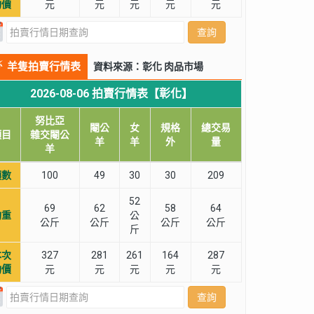
均價
元
元
元
元
元
查詢
羊隻拍賣行情表
資料來源：彰化 肉品市場
2026-08-06 拍賣行情表【彰化】
努比亞
閹公
女
規格
總交易
項目
雜交閹公
羊
羊
外
量
羊
頭數
100
49
30
30
209
52
69
62
58
64
均重
公
公斤
公斤
公斤
公斤
斤
本次
327
281
261
164
287
均價
元
元
元
元
元
查詢