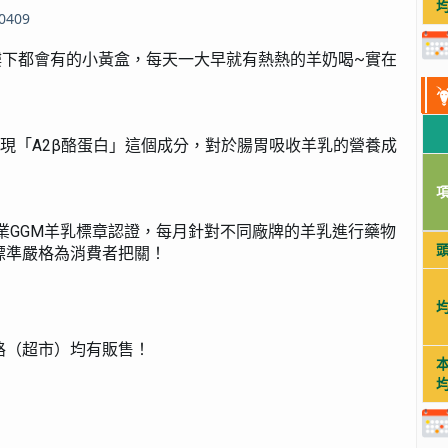
0409
樓下都會有的小黃盒，每天一大早就有熱熱的羊奶喝
~
實在
現「
A2
β酪蛋白」這個成分，對於腸胃吸收羊乳的營養成
業
GGM
羊乳標章認證，每月針對不同廠牌的羊乳進行藥物
標準嚴格為消費者把關！
路（超市）均有販售！