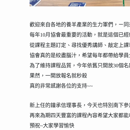
歡迎來自各地的養羊產業的生力軍們，
ㄧ同
每年
10
月協會最重要的活動，就是這個已經
從課程主題訂定、尋找優秀講師、敲定上課
協會真的是絞盡腦汁，希望每年都帶給學員
為了維持課程品質，今年依舊只開放
30
個名
果然，一開放報名就秒殺
真的非常感謝各位的支持
~~
新上任的鐘承信理事長，今天也特別南下參
再來為期四天豐富的課程內容希望大家都能
預祝
~
大家學習愉快