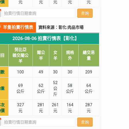
均價
元
元
元
元
元
查詢
羊隻拍賣行情表
資料來源：彰化 肉品市場
2026-08-06 拍賣行情表【彰化】
努比亞
閹公
女
規格
總交易
項目
雜交閹公
羊
羊
外
量
羊
頭數
100
49
30
30
209
52
69
62
58
64
均重
公
公斤
公斤
公斤
公斤
斤
本次
327
281
261
164
287
均價
元
元
元
元
元
查詢