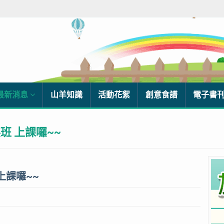
最新消息
山羊知識
活動花絮
創意食譜
電子書
班 上課囉~~
上課囉~~