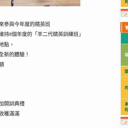
來參與今年度的精英班
維持
8
個年度的「羊二代精英訓練班
」
地點，
全新的體驗！
額
加開訓典禮
收穫滿滿