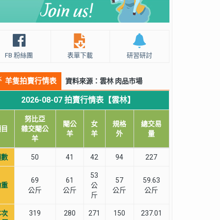
FB 粉絲團
表單下載
研習研討
羊隻拍賣行情表
資料來源：雲林 肉品市場
2026-08-07 拍賣行情表【雲林】
努比亞
閹公
女
規格
總交易
項目
雜交閹公
羊
羊
外
量
羊
頭數
50
41
42
94
227
53
69
61
57
59.63
均重
公
公斤
公斤
公斤
公斤
斤
本次
319
280
271
150
237.01