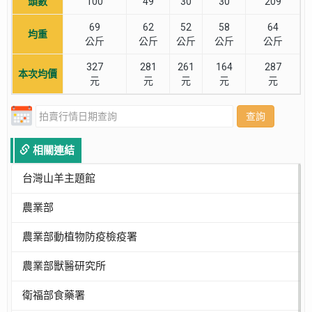
頭數
100
49
30
30
209
69
62
52
58
64
均重
公斤
公斤
公斤
公斤
公斤
327
281
261
164
287
本次均價
元
元
元
元
元
查詢
相關連結
台灣山羊主題館
農業部
農業部動植物防疫檢疫署
農業部獸醫研究所
衛福部食藥署