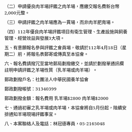
（二）申請優良肉羊場評鑑之肉羊場，應繳交報名費新台幣
2,000
元整。
（三）申請評鑑之肉羊場應為一貫場，而非肉羊肥育場。
（四）
112
年優良肉羊場評鑑項目有衛生管理、生產設施與飼養
管理、經營效益與發展
3
大項。
五、有意願報名參與評鑑之會員場，敬請於
112
年
4
月
18
日（星
期二）前，將報名表郵寄或傳真至本協會。
六、報名費請撥冗至當地郵局劃撥繳交，並請於劃撥單通訊欄
註明申請評鑑之羊場性質（乳羊場或肉羊場）。
郵政劃撥戶名：社團法人中華民國養羊協會
郵政劃撥帳號：
31340399
郵政劃撥金額：報名費用
乳羊場
$2800
肉羊場
$2000
七、通過初審之乳羊場或肉羊場，本協會將自
5
月份起，陸續安
排通知羊場現場評鑑事宜。
八、本案聯絡人及電話：林冠德專員，
05-2165048