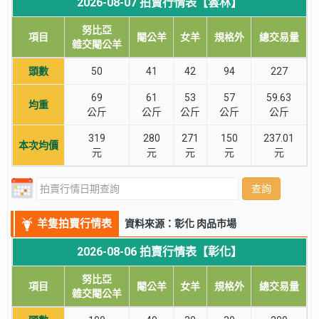
2026-08-07 拍賣行情表【雲林】
努比亞
項目
閹公羊
女羊
規格外
總交易量
雜交閹公羊
頭數
50
41
42
94
227
69
61
53
57
59.63
均重
公斤
公斤
公斤
公斤
公斤
319
280
271
150
237.01
本次均價
元
元
元
元
元
查詢
羊隻拍賣行情表
資料來源：彰化 肉品市場
2026-08-06 拍賣行情表【彰化】
努比亞
項目
閹公羊
女羊
規格外
總交易量
雜交閹公羊