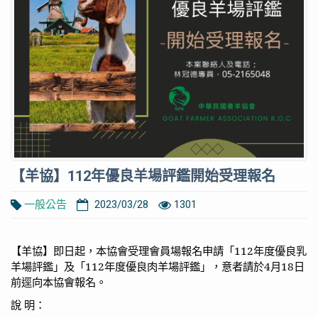
【羊協】112年優良羊場評鑑開始受理報名
一般公告
2023/03/28
1301
【羊協】即日起，本協會受理會員場報名申請「
112
年度優良乳
羊場評鑑」及「
112
年度優良肉羊場評鑑」，意者請於
4
月
18
日
前逕向本協會報名。
說
明：