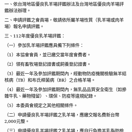
一、依台灣地區優良乳羊場評鑑辦法及台灣地區優良肉羊場評
鑑辦法辦理。
二、申請評鑑之會員場，敬請依所屬羊場性質（乳羊場或肉羊
場）報名申請評鑑。
三、
112
年度優良乳羊場評鑑：
（一）參加乳羊場評鑑應具備下列條件：
（
1
）本協會會員，並已繳交當年度會費者。
（
2
）領有畜牧場登記證書或飼養登記證書。
（
3
）最近一年及參加評鑑期間內，經動物防疫機關檢驗無羊結
核病（
TB
）和布氏桿菌病（
BR
）之合格羊場。
（
4
）最近一年及參加評鑑期間內，無乳品品質安全衛生（如摻
雜牛乳、藥物殘留）、環保、防疫等違規紀錄。
（
5
）本委員會規定之其他相關條件。
（二）申請優良乳羊場評鑑之乳羊場，應繳交報名費新台幣
2,000
元整。
（三）申請優良乳羊場評鑑之乳羊場，應自行負擔羊乳脂肪檢