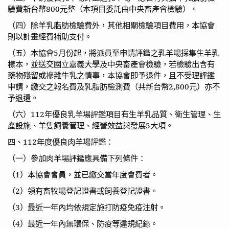
驗費新台幣
800
元整（本項目委託由中央畜產會檢驗）。
（四）除羊乳脂肪檢驗費外，其他相關檢驗項目費用，本協會
則以計畫經費補助支付。
（五）本協會
5
月份起，將派員至申請評鑑之乳羊場採集生羊乳
樣本，並送交國立嘉義大學及中央畜產會檢驗，若檢驗出含有
藥物殘留或摻雜牛乳之情事，本協會即予退件，且不受理評鑑
申請，繳交之報名費及乳脂肪檢測費（共新台幣
2,800
元）亦不
予退還。
（六）
112
年優良乳羊場評鑑項目有生羊乳品質、衛生管理、生
產設施、羊隻飼養管理、經營效益與發展
5
大項。
四、
112
年度優良肉羊場評鑑：
（一）參加肉羊場評鑑應具備下列條件：
（
1
）本協會會員，並已繳交當年度會費者。
（
2
）領有畜牧場登記證書或飼養登記證書。
（
3
）最近一年內均依規定施打防疫免疫注射。
（
4
）最近一年內無環保、防疫等違規紀錄。