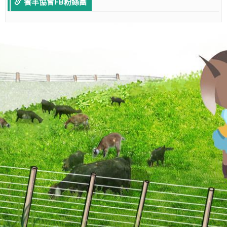
養羊協會FB粉絲團