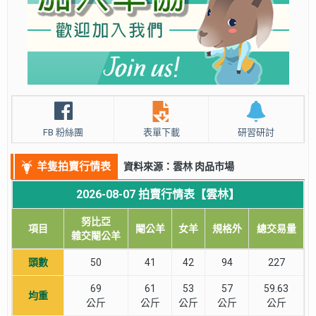
FB 粉絲團
表單下載
研習研討
羊隻拍賣行情表
資料來源：雲林 肉品市場
2026-08-07 拍賣行情表【雲林】
努比亞
項目
閹公羊
女羊
規格外
總交易量
雜交閹公羊
頭數
50
41
42
94
227
69
61
53
57
59.63
均重
公斤
公斤
公斤
公斤
公斤