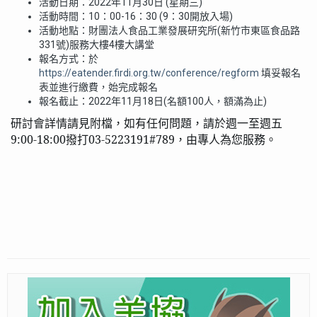
活動日期：
2022
年
11
月
30
日
(
星期三
)
活動時間：
10
：
00-16
：
30 (9
：
30
開放入場
)
活動地點：財團法人食品工業發展研究所
(
新竹市東區食品路
331
號
)
服務大樓
4
樓大講堂
報名方式：於
https://eatender.firdi.org.tw/conference/regform
填妥報名
表並進行繳費，始完成報名
報名截止：
2022
年
11
月
18
日
(
名額
100
人，額滿為止
)
研討會詳情請見附檔，如有任何問題，請於週一至週五
9:00-18:00
撥打
03-5223191#789
，由專人為您服務。