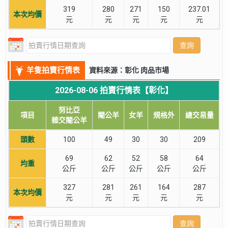
319
280
271
150
237.01
本次均價
元
元
元
元
元
查詢
羊隻拍賣行情表
資料來源：彰化 肉品市場
2026-08-06 拍賣行情表【彰化】
努比亞
項目
閹公羊
女羊
規格外
總交易量
雜交閹公羊
頭數
100
49
30
30
209
69
62
52
58
64
均重
公斤
公斤
公斤
公斤
公斤
327
281
261
164
287
本次均價
元
元
元
元
元
查詢