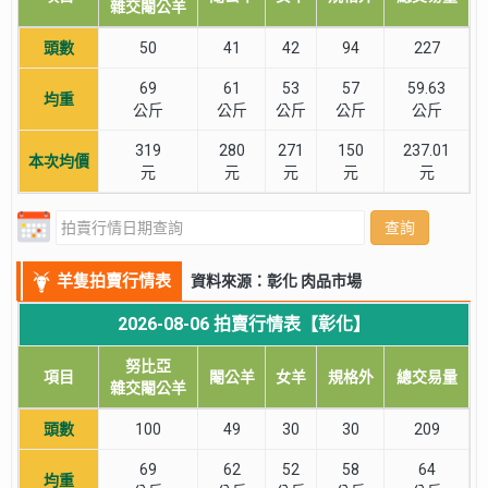
雜交閹公羊
頭數
50
41
42
94
227
69
61
53
57
59.63
均重
公斤
公斤
公斤
公斤
公斤
319
280
271
150
237.01
本次均價
元
元
元
元
元
查詢
羊隻拍賣行情表
資料來源：彰化 肉品市場
2026-08-06 拍賣行情表【彰化】
努比亞
項目
閹公羊
女羊
規格外
總交易量
雜交閹公羊
頭數
100
49
30
30
209
69
62
52
58
64
均重