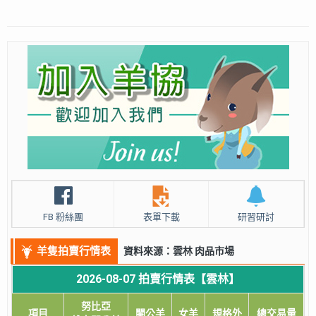
FB 粉絲團
表單下載
研習研討
羊隻拍賣行情表
資料來源：雲林 肉品市場
2026-08-07 拍賣行情表【雲林】
努比亞
項目
閹公羊
女羊
規格外
總交易量