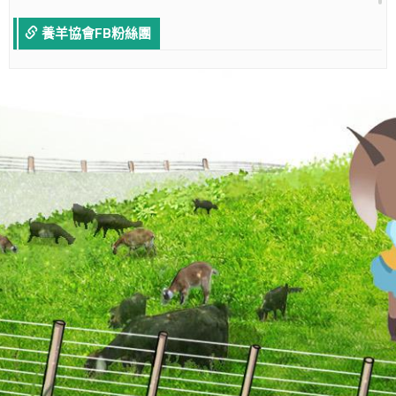
養羊協會FB粉絲團