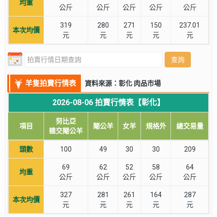
均重
公斤
公斤
公斤
公斤
公斤
319
280
271
150
237.01
本次均價
元
元
元
元
元
查詢
羊隻拍賣行情表
資料來源：彰化 肉品市場
2026-08-06 拍賣行情表【彰化】
努比亞
項目
閹公羊
女羊
規格外
總交易量
雜交閹公羊
頭數
100
49
30
30
209
69
62
52
58
64
均重
公斤
公斤
公斤
公斤
公斤
327
281
261
164
287
本次均價
元
元
元
元
元