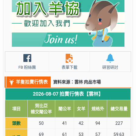
FB 粉絲團
表單下載
研習研討
羊隻拍賣行情表
資料來源：雲林 肉品市場
2026-08-07 拍賣行情表【雲林】
努比亞
項目
閹公羊
女羊
規格外
總交易量
雜交閹公羊
頭數
50
41
42
94
227
69
61
53
57
59.63