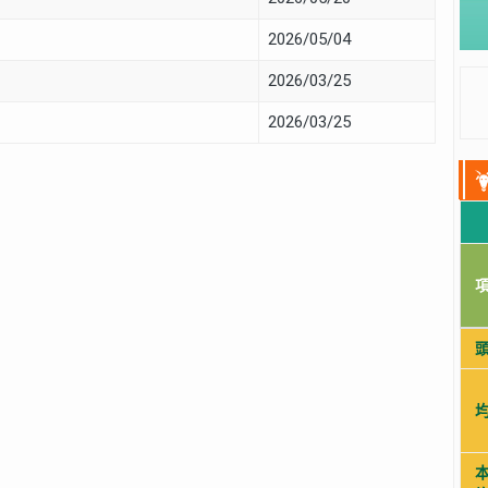
2026/05/04
2026/03/25
2026/03/25