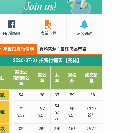
FB 粉絲團
表單下載
研習研討
羊隻拍賣行情表
資料來源：雲林 肉品市場
2026-07-31 拍賣行情表【雲林】
努比亞
閹公
女
規格
總交易
項目
雜交閹公
羊
羊
外
量
羊
頭數
54
38
37
59
188
54
73
67
58
53.35
均重
公
公斤
公斤
公斤
公斤
斤
本次
320
280
278
156
257.3